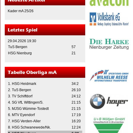
Kader mA 25/26
Letztes Spiel
29.04.2026 19:30
TuS Bergen
57
HSG Nienburg
21
Tabelle Oberliga mA
1. HSG Heidmark
34:2
2. TuS Bergen
26:10
3. TV Schiffdorf
24:12
4. SG VfL Wittingen/S.
21:15
5. MJSG Wümme-Tostedt
21:15
6. MTV Eyendorf
17:19
7. HSG Verden-Aller
16:20
8. HSG Schwanewede/Nk.
12:24