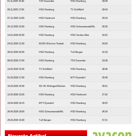
01.11.2025 15:30
TSV Daverden
HSG Nienburg
29:29
09.11.2025 17:00
HSG Nienburg
TV Schiffdorf
28:43
07.12.2025 14:00
HSG Heidmark
HSG Nienburg
29:19
20.12.2025 15:00
HSG Nienburg
HSG Schwanewede/Nk.
30:35
14.01.2026 20:30
HSG Nienburg
HSG Verden-Aller
34:22
24.01.2026 12:30
MJSG Wümme-Tostedt
HSG Nienburg
34:20
28.01.2026 20:45
HSG Nienburg
TuS Bergen
31:33
08.02.2026 17:00
HSG Nienburg
TSV Daverden
33:28
14.02.2026 15:45
TV Schiffdorf
HSG Nienburg
38:36
01.03.2026 17:00
HSG Nienburg
MTV Eyendorf
35:39
10.03.2026 19:30
SG VfL Wittingen/Stöcken
HSG Nienburg
39:31
12.04.2026 15:00
HSG Nienburg
HSG Heidmark
27:42
19.04.2026 16:15
MTV Eyendorf
HSG Nienburg
39:25
26.04.2026 18:00
HSG Schwanewede/Nk.
HSG Nienburg
36:34
29.04.2026 19:30
TuS Bergen
HSG Nienburg
57:21
Neueste Artikel