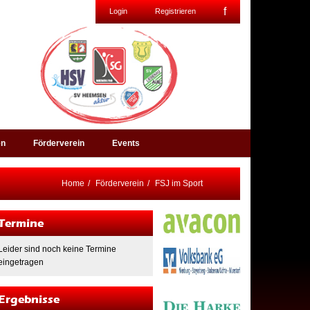
f
Login
Registrieren
en
Förderverein
Events
Home
Förderverein
FSJ im Sport
Termine
Leider sind noch keine Termine
eingetragen
Ergebnisse