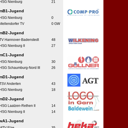
HSG Nienburg
21
mB1-Jugend
HSG Nienburg
0
Mellendorfer TV
0 GW
mB2-Jugend
TV Hannover-Badenstedt
48
HSG Nienburg II
27
mC1-Jugend
HSG Nienburg
30
HSG Schaumburg-Nord III
26
mD1-Jugend
TSV Anderten
43
HSG Nienburg
18
mD2-Jugend
HSG Laatzen-Rethen II
14
HSG Nienburg II
14
wA1-Jugend
MTV Elze
35