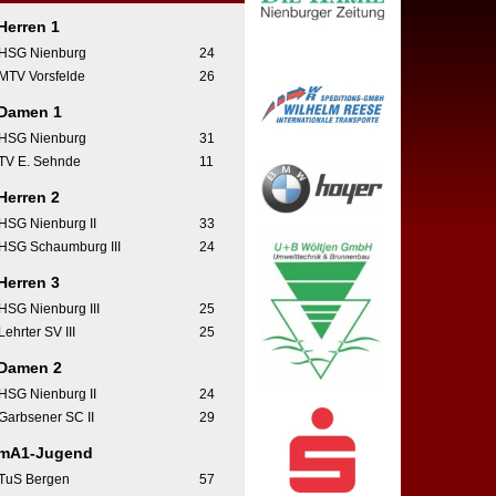
Herren 1
HSG Nienburg
24
MTV Vorsfelde
26
Damen 1
HSG Nienburg
31
TV E. Sehnde
11
Herren 2
HSG Nienburg II
33
HSG Schaumburg III
24
Herren 3
HSG Nienburg III
25
Lehrter SV III
25
Damen 2
HSG Nienburg II
24
Garbsener SC II
29
mA1-Jugend
TuS Bergen
57