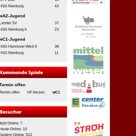
HSG Nienburg
43
wA2-Jugend
Lehrter SV
37
HSG Nienburg II
23
wC1-Jugend
HSG Hannover-West II
38
HSG Nienburg
11
Kommende Spiele
Termin offen
Termin offen
HF Aerzen.
wC1
Besucher
Jetzt Online: 7
Heute Online: 10
Gestern Online: 522