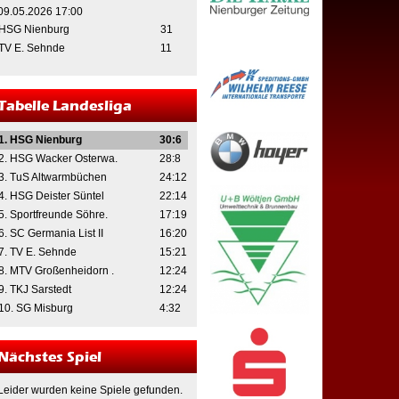
09.05.2026 17:00
HSG Nienburg
31
TV E. Sehnde
11
Tabelle Landesliga
1. HSG Nienburg
30:6
2. HSG Wacker Osterwa.
28:8
3. TuS Altwarmbüchen
24:12
4. HSG Deister Süntel
22:14
5. Sportfreunde Söhre.
17:19
6. SC Germania List II
16:20
7. TV E. Sehnde
15:21
8. MTV Großenheidorn .
12:24
9. TKJ Sarstedt
12:24
10. SG Misburg
4:32
Nächstes Spiel
Leider wurden keine Spiele gefunden.