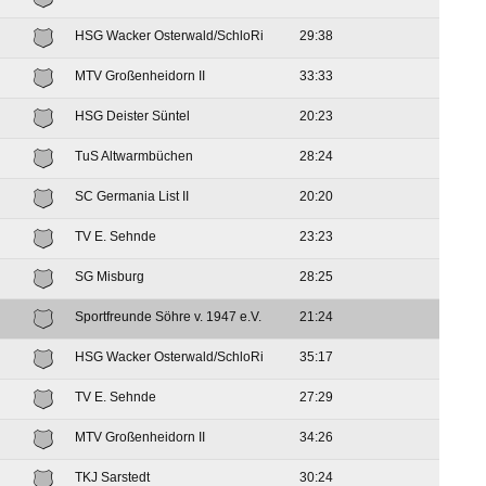
HSG Wacker Osterwald/SchloRi
29:38
MTV Großenheidorn II
33:33
HSG Deister Süntel
20:23
TuS Altwarmbüchen
28:24
SC Germania List II
20:20
TV E. Sehnde
23:23
SG Misburg
28:25
Sportfreunde Söhre v. 1947 e.V.
21:24
HSG Wacker Osterwald/SchloRi
35:17
TV E. Sehnde
27:29
MTV Großenheidorn II
34:26
TKJ Sarstedt
30:24