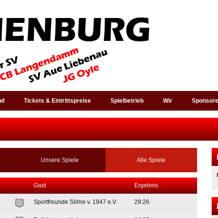
nd
Tickets & Eintrittspreise
Spielbetrieb
Wir
Sponsor
Unsere Spiele
Alle Spiele
Gast
Ergebnis
Sportfreunde Söhre v. 1947 e.V.
29:26