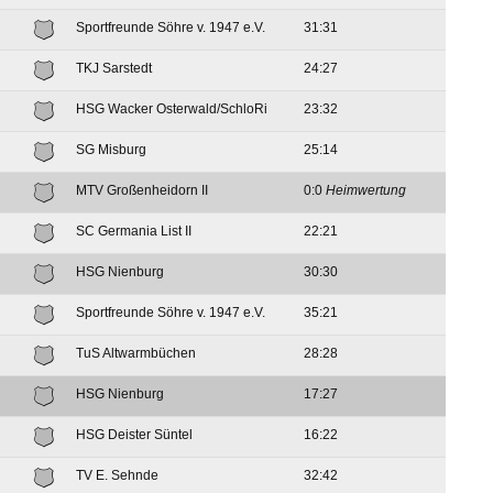
Sportfreunde Söhre v. 1947 e.V.
31:31
TKJ Sarstedt
24:27
HSG Wacker Osterwald/SchloRi
23:32
SG Misburg
25:14
MTV Großenheidorn II
0:0
Heimwertung
SC Germania List II
22:21
HSG Nienburg
30:30
Sportfreunde Söhre v. 1947 e.V.
35:21
TuS Altwarmbüchen
28:28
HSG Nienburg
17:27
HSG Deister Süntel
16:22
TV E. Sehnde
32:42