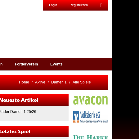
f
Login
Registrieren
en
Förderverein
Events
Home
Aktive
Damen 1
Alle Spiele
Neueste Artikel
Kader Damen 1 25/26
Letztes Spiel