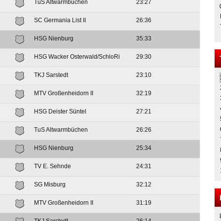
TuS Altwarmbüchen
23:27
SC Germania List II
26:36
HSG Nienburg
35:33
HSG Wacker Osterwald/SchloRi
29:30
TKJ Sarstedt
23:10
MTV Großenheidorn II
32:19
HSG Deister Süntel
27:21
TuS Altwarmbüchen
26:26
HSG Nienburg
25:34
TV E. Sehnde
24:31
SG Misburg
32:12
MTV Großenheidorn II
31:19