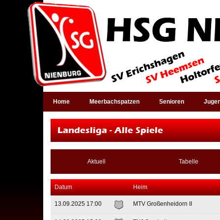
Home
Meerbachspatzen
Senioren
Juge
Landesliga - Alle Spiele
Aktuell
Tabelle
Datum
Heim
13.09.2025 17:00
MTV Großenheidorn II