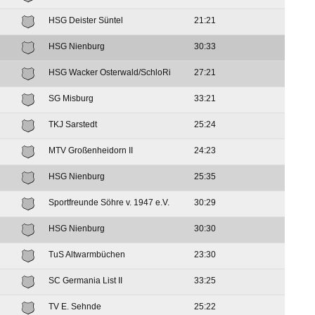
HSG Deister Süntel
21:21
HSG Nienburg
30:33
HSG Wacker Osterwald/SchloRi
27:21
SG Misburg
33:21
TKJ Sarstedt
25:24
MTV Großenheidorn II
24:23
HSG Nienburg
25:35
Sportfreunde Söhre v. 1947 e.V.
30:29
HSG Nienburg
30:30
TuS Altwarmbüchen
23:30
SC Germania List II
33:25
TV E. Sehnde
25:22