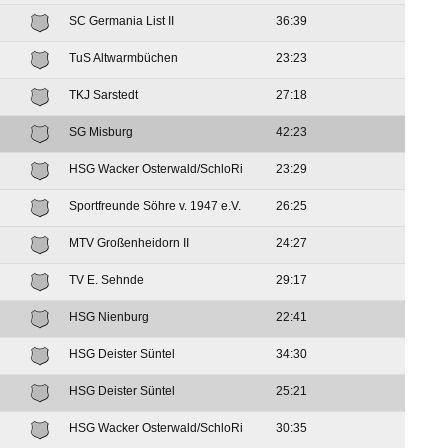
SC Germania List II
36:39
TuS Altwarmbüchen
23:23
TKJ Sarstedt
27:18
SG Misburg
42:23
HSG Wacker Osterwald/SchloRi
23:29
Sportfreunde Söhre v. 1947 e.V.
26:25
MTV Großenheidorn II
24:27
TV E. Sehnde
29:17
HSG Nienburg
22:41
HSG Deister Süntel
34:30
HSG Deister Süntel
25:21
HSG Wacker Osterwald/SchloRi
30:35