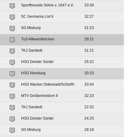
Sportfreunde Söhre v. 1947 e.V.
33:30
SC Germania List II
32:27
SG Misburg
31:23
TuS Altwarmbüchen
29:21
TKJ Sarstedt
31:21
HSG Deister Süntel
25:22
HSG Nienburg
20:33
HSG Wacker Osterwald/SchloRi
33:44
MTV Großenheidorn II
32:23
TKJ Sarstedt
22:32
HSG Deister Süntel
24:25
SG Misburg
28:18