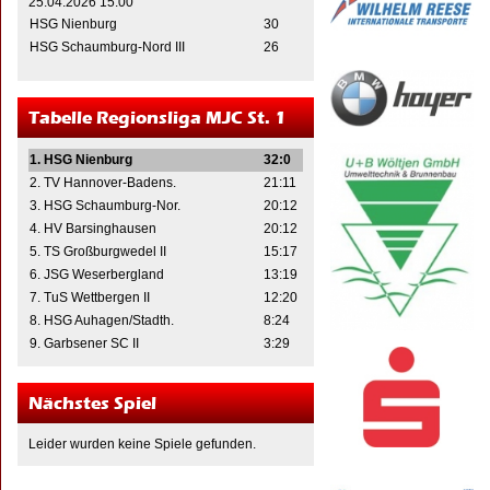
25.04.2026 15:00
HSG Nienburg
30
HSG Schaumburg-Nord III
26
Tabelle Regionsliga MJC St. 1
1. HSG Nienburg
32:0
2. TV Hannover-Badens.
21:11
3. HSG Schaumburg-Nor.
20:12
4. HV Barsinghausen
20:12
5. TS Großburgwedel II
15:17
6. JSG Weserbergland
13:19
7. TuS Wettbergen II
12:20
8. HSG Auhagen/Stadth.
8:24
9. Garbsener SC II
3:29
Nächstes Spiel
Leider wurden keine Spiele gefunden.