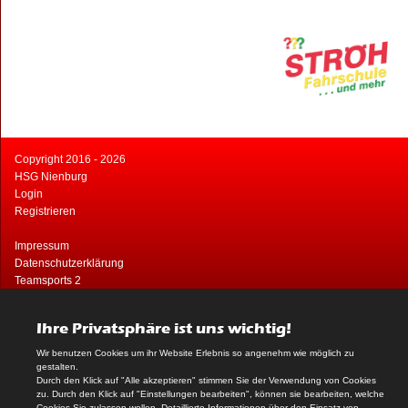
Copyright 2016 - 2026
HSG Nienburg
Login
Registrieren
Impressum
Datenschutzerklärung
Teamsports 2
Dein Sportverein online