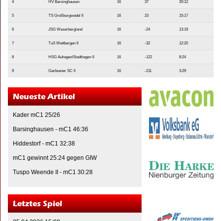
4
HV Barsinghausen
16
37
20:12
5
TS Großburgwedel II
16
23
15:17
6
JSG Weserbergland
16
-24
13:19
7
TuS Wettbergen II
16
-32
12:20
8
HSG Auhagen/Stadthagen II
16
-122
8:24
9
Garbsener SC II
16
-211
3:29
Neueste Artikel
Kader mC1 25/26
Barsinghausen - mC1 46:36
Hiddestorf - mC1 32:38
mC1 gewinnt 25:24 gegen GIW
Tuspo Weende II - mC1 30:28
Letztes Spiel