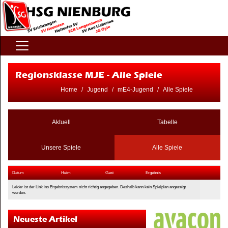
Home
Regionsklasse MJE - Alle Spiele
Meerbachspatzen
Home
Jugend
mE4-Jugend
Alle Spiele
Senioren
Jugend
Aktuell
Tabelle
Tickets & Eintrittspreise
Unsere Spiele
Alle Spiele
Spielbetrieb
Wir
Datum
Heim
Gast
Ergebnis
Leider ist der Link ins Ergebnissystem nicht richtig angegeben. Deshalb kann kein Spielplan angezeigt
Sponsoren
werden.
Förderverein
Neueste Artikel
Events