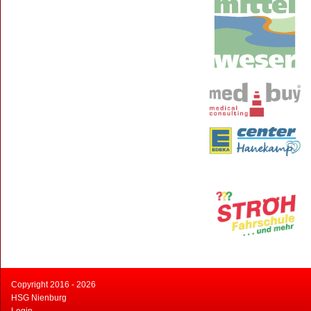
Copyright 2016 - 2026
HSG Nienburg