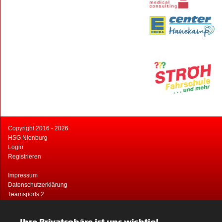
Copyright 2016 - 2026
HSG Nienburg
Login
Registrieren
Impressum
Datenschutzerklärung
Teamsports 2
Dein Sportverein online