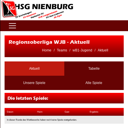
Home
Regionsoberliga WJB - Aktuell
Meerbachspatzen
Home
Teams
wB1-Jugend
Aktuell
Senioren
Jugend
Aktuell
Tabelle
Tickets & Eintrittspreise
Unsere Spiele
Alle Spiele
Spielbetrieb
Wir
Die letzten Spiele:
Sponsoren
Datum
Heim
Gast
Ergebnis
Förderverein
In dieser Runde des Wettbewerbs haben noch keine Spiele stattgefunden.
Events